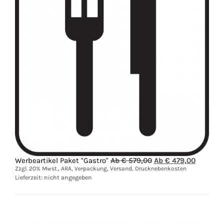
Ursprünglicher
Aktuelle
Werbeartikel Paket "Gastro"
Ab €
579,00
Ab €
479,00
Preis
Preis
Zzgl. 20% Mwst., ARA, Verpackung, Versand, Drucknebenkosten
war:
ist:
Lieferzeit: nicht angegeben
Ab
Ab
€
€
579,00
479,00.