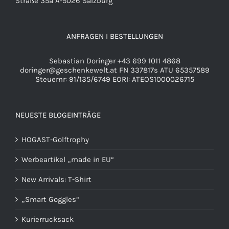
Straße 35a A-5026 Salzburg
ANFRAGEN I BESTELLUNGEN
Sebastian Doringer +43 699 1011 4868
doringer@geschenkewelt.at
FN 337817s ATU 65357589
Steuernr: 91/135/6749 EORI: ATEOS1000026715
NEUESTE BLOGEINTRÄGE
HOGAST-Golftrophy
Werbeartikel „made in EU“
New Arrivals: T-Shirt
„Smart Goggles“
Kurierrucksack