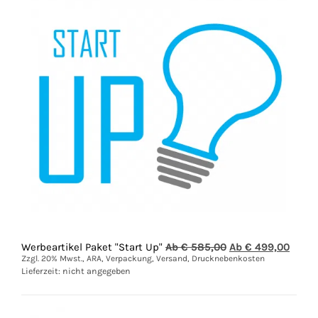
Ursprünglicher
Aktuel
Werbeartikel Paket "Start Up"
Ab €
585,00
Ab €
499,00
Preis
Preis
Zzgl. 20% Mwst., ARA, Verpackung, Versand, Drucknebenkosten
war:
ist:
Lieferzeit: nicht angegeben
Ab
Ab
€
€
585,00
499,0